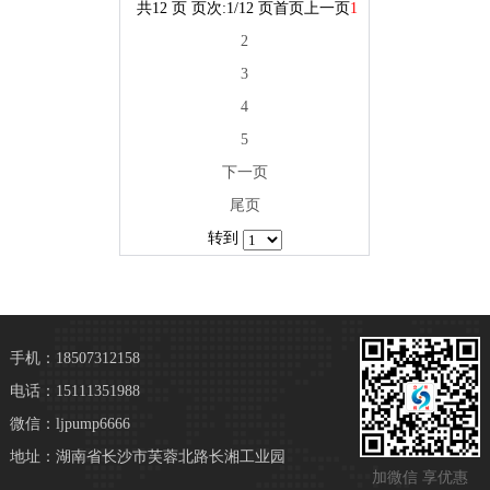
共12 页 页次:1/12 页
首页
上一页
1
2
3
4
5
下一页
尾页
转到
手机：18507312158
电话：15111351988
微信：ljpump6666
地址：湖南省长沙市芙蓉北路长湘工业园
加微信 享优惠