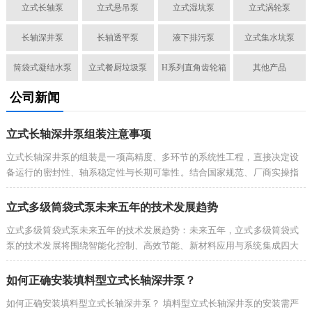
立式长轴泵
立式悬吊泵
立式湿坑泵
立式涡轮泵
长轴深井泵
长轴透平泵
液下排污泵
立式集水坑泵
筒袋式凝结水泵
立式餐厨垃圾泵
H系列直角齿轮箱
其他产品
公司新闻
立式长轴深井泵组装注意事项
立式长轴深井泵的组装是一项高精度、多环节的系统性工程，直接决定设
备运行的‌密封性、轴系稳定性与长期可靠性‌。结合国家规范、厂商实操指
南与工程经验，组装须严格遵循以下分步流程与关键注意事项：...
立式多级筒袋式泵未来五年的技术发展趋势
立式多级筒袋式泵未来五年的技术发展趋势：未来五年，立式多级筒袋式
泵的技术发展将围绕‌智能化控制、高效节能、新材料应用与系统集成‌四大
方向加速演进，推动行业从“单一设备制造”向“智慧化、绿色化、高可靠
性解决方案”全面升级。其中，‌智能化与IE4及以上能效标准的全面落地将
如何正确安装填料型立式长轴深井泵？
成为最核心的技术驱动力，预计到2026年，60%以上的新出厂产品将具备
如何正确安装填料型立式长轴深井泵？ 填料型立式长轴深井泵的安装需严
智能监测与预测性维护功能‌。以下是具体发展趋势的系统性分析：...